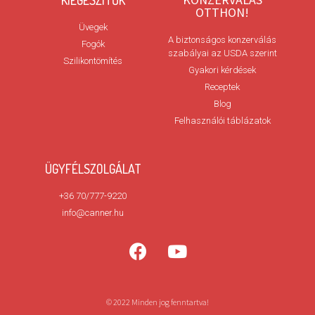
KIEGÉSZÍTŐK
OTTHON!
Üvegek
A biztonságos konzerválás
Fogók
szabályai az USDA szerint
Szilikontömítés
Gyakori kérdések
Receptek
Blog
Felhasználói táblázatok
ÜGYFÉLSZOLGÁLAT
+36 70/777-9220
info@canner.hu
© 2022 Minden jog fenntartva!