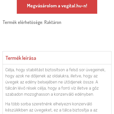
Megvásárolom a vegital.hu-n!
Termék elérhetősége: Raktáron
Termék leírása
Célja, hogy stabilitást biztosítson a felső sor üvegeinek,
hogy azok ne dőljenek az oldalukra, illetve, hogy az
üvegek az edény belsejében ne ütődjenek össze. A
tálcán lévő rések célja, hogy a forró víz illetve a gőz
szabadon mozoghasson a konzerváló edényben.
Ha több sorba szeretnénk elhelyezni konzerváló
készülékben az üvegeket, ez a tálca biztosítja a az