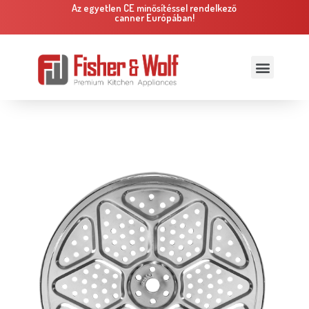
Az egyetlen CE minősítéssel rendelkező
canner Európában!