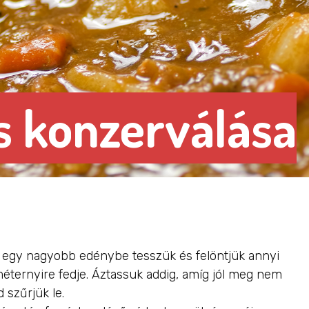
s konzerválása
 egy nagyobb edénybe tesszük és felöntjük annyi
méternyire fedje. Áztassuk addig, amíg jól meg nem
 szűrjük le.