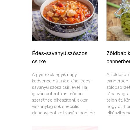
Édes-savanyú szószos
Zöldbab 
csirke
cannerbe
A gyerekek egyik nagy
A zöldbab k
kedvence nálunk a kínai édes-
cannerben ta
savanyú szósz csirkével. Ha
zöldbab ízé
igazán autentikus módon
tápanyagtar
szeretnéd elkészíteni, akkor
télen át. K
viszonylag sok speciális
hogy ottho
alapanyagot kell vásárolnod, de
elkészíthes