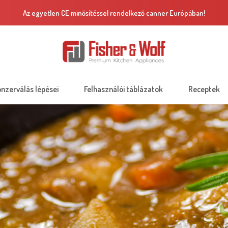
2 év garancia
onzerválás lépései
Felhasználói táblázatok
Receptek