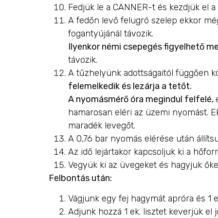
Fedjük le a CANNER-t és kezdjük el a 
A fedőn levő felugró szelep ekkor még
fogantyújánál távozik.
Ilyenkor némi csepegés figyelhető m
távozik.
A tűzhelyünk adottságaitól függően k
felemelkedik és lezárja a tetőt.
A nyomásmérő óra megindul felfelé,
hamarosan eléri az üzemi nyomást. E
maradék levegőt.
A 0,76 bar nyomás elérése után állítsu
Az idő lejártakor kapcsoljuk ki a hőfo
Vegyük ki az üvegeket és hagyjuk őke
Felbontás után:
Vágjunk egy fej hagymát apróra és 1 e
Adjunk hozzá 1 ek. lisztet keverjük el j