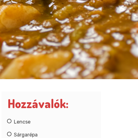
Hozzávalók:
Lencse
Sárgarépa