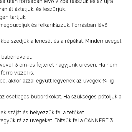
s után forrásban lévő vízbe tesszük és az újra
rán át áztatjuk, és leszűrjük.
gen tartjuk.
megpucoljuk és felkarikázzuk. Forrásban lévő
kbe szedjük a lencsét és a répákat. Minden üveget
babérlevelet.
levével. 3 cm-es fejteret hagyjunk üresen. Ha nem
forró vízzel is.
gbe, akkor azzal együtt legyenek az üvegek ¾-ig
 az esetleges buborékokat. Ha szükséges pótoljuk a
k száját és helyezzük fel a tetőket.
együk rá az üvegeket. Töltsük fel a CANNERT 3