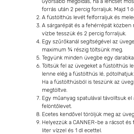
Gyorsabb megoldás, ha a lencsét mosá
forrás után 2 percig forraljuk. Majd 1 ó
A füstölthús levét felforraljuk és mele
A sárgarépát és a fehérrépát közben 
vízbe tesszük és 2 percig forraljuk.
Egy szűrőkanál segítségével az üvege
maximum ¾ részig töltsünk meg.
Tegyünk minden üvegbe egy darabka 
Töltsük fel az üvegeket a füstölthús 
lenne elég a füstölthús lé, pótolhatjuk 
Ha a füstölthúsból is teszünk az üve
megtöltve.
Egy műanyag spatulával távolítsuk el
felöntőlevet.
Ecetes kendővel töröljük meg az üvege
Helyezzük a CANNER-be a rácsot és t
liter vízzel és 1 dl ecettel.