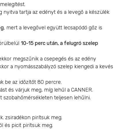
melegítést.
 nyitva tartja az edényt és a levegő a készülék
eg
, mert a levegővel együtt lecsapódó gőz is
örülbelül
10-15 perc után, a felugró szelep
ekkor megszűnik a csepegés és az edény
kkor a nyomásszabályzó szelep kiengedi a kevés
k be az időzítőt 80 percre.
rrást és várjuk meg, míg lehűl a CANNER.
t szobahőmérsékleten teljesen lehűlni.
k. zsiradékon pirítsuk meg.
ól és picit pirítsuk meg.