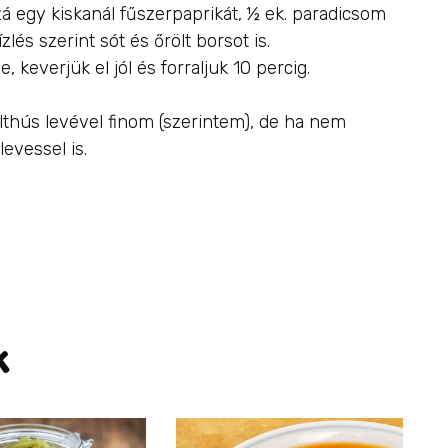
á egy kiskanál fűszerpaprikát, ½ ek. paradicsom
lés szerint sót és őrölt borsot is.
 keverjük el jól és forraljuk 10 percig.
ölthús levével finom (szerintem), de ha nem
levessel is.
k