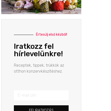
Értesülj első kézből!
Iratkozz fel
hírlevelünkre!
Receptek, tippek, trükkök az
otthon konzervkészítéshez.
FELIRATKOZÁS