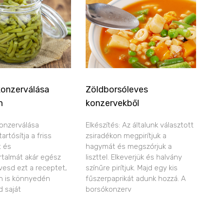
konzerválása
Zöldborsóleves
n
konzervekből
onzerválása
Elkészítés: Az általunk választott
rtósítja a friss
zsiradékon megpirítjuk a
t és
hagymát és megszórjuk a
talmát akár egész
liszttel. Elkeverjük és halvány
övesd ezt a receptet,
színűre pirítjuk. Majd egy kis
n is könnyedén
fűszerpaprikát adunk hozzá. A
d saját
borsókonzerv