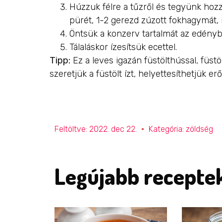
Húzzuk félre a tűzről és tegyünk hozz
pürét, 1-2 gerezd zúzott fokhagymát, íz
Öntsük a konzerv tartalmát az edénybe,
Tálaláskor ízesítsük ecettel.
Tipp:
Ez a leves igazán füstölthússal, füst
szeretjük a füstölt ízt, helyettesíthetjük erő
Feltöltve:
2022. dec 22.
Kategória:
zöldség
Legújabb recepte