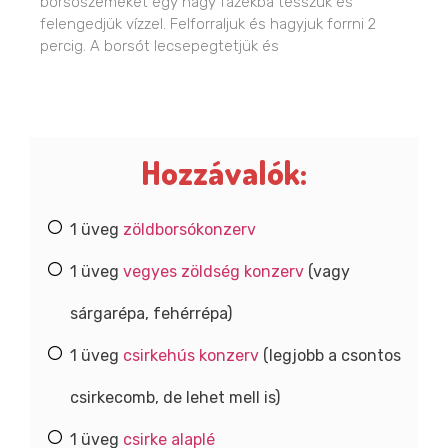
borsószemeket egy nagy fazékba tesszük és
felengedjük vízzel. Felforraljuk és hagyjuk forrni 2
percig. A borsót lecsepegtetjük és
Hozzávalók:
1 üveg
zöldborsókonzerv
1 üveg
vegyes zöldség konzerv
(vagy
sárgarépa, fehérrépa)
1 üveg
csirkehús konzerv
(legjobb a csontos
csirkecomb, de lehet mell is)
1 üveg
csirke alaplé