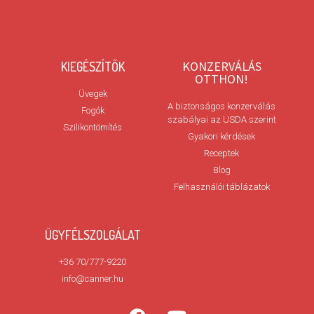
KONZERVÁLÁS
KIEGÉSZÍTŐK
OTTHON!
Üvegek
A biztonságos konzerválás
Fogók
szabályai az USDA szerint
Szilikontömítés
Gyakori kérdések
Receptek
Blog
Felhasználói táblázatok
ÜGYFÉLSZOLGÁLAT
+36 70/777-9220
info@canner.hu