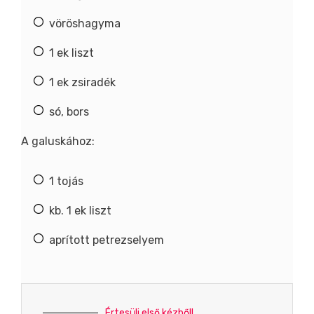
vöröshagyma
1 ek liszt
1 ek zsiradék
só, bors
A galuskához:
1 tojás
kb. 1 ek liszt
aprított petrezselyem
Értesülj első kézből!