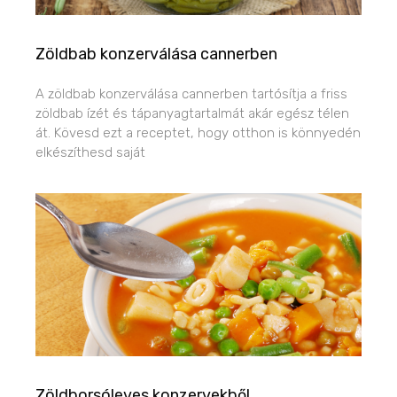
Zöldbab konzerválása cannerben
A zöldbab konzerválása cannerben tartósítja a friss
zöldbab ízét és tápanyagtartalmát akár egész télen
át. Kövesd ezt a receptet, hogy otthon is könnyedén
elkészíthesd saját
Zöldborsóleves konzervekből