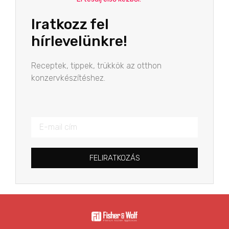
Iratkozz fel
hírlevelünkre!
Receptek, tippek, trükkök az otthon
konzervkészítéshez.
FELIRATKOZÁS