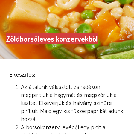
Zöldborsóleves konzervekből
Elkészítés
:
Az általunk választott zsiradékon
megpirítjuk a hagymát és megszórjuk a
liszttel. Elkeverjük és halvány színűre
pirítjuk. Majd egy kis fűszerpaprikát adunk
hozzá.
A borsókonzerv levéből egy picit a