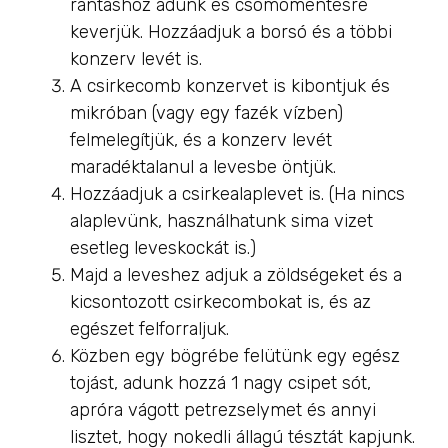
rántáshoz adunk és csomómentesre
keverjük. Hozzáadjuk a borsó és a többi
konzerv levét is.
A csirkecomb konzervet is kibontjuk és
mikróban (vagy egy fazék vízben)
felmelegítjük, és a konzerv levét
maradéktalanul a levesbe öntjük.
Hozzáadjuk a csirkealaplevet is. (Ha nincs
alaplevünk, használhatunk sima vizet
esetleg leveskockát is.)
Majd a leveshez adjuk a zöldségeket és a
kicsontozott csirkecombokat is, és az
egészet felforraljuk.
Közben egy bögrébe felütünk egy egész
tojást, adunk hozzá 1 nagy csipet sót,
apróra vágott petrezselymet és annyi
lisztet, hogy nokedli állagú tésztát kapjunk.