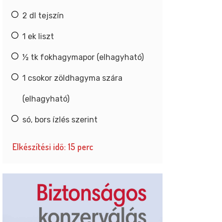
2 dl tejszín
1 ek liszt
½ tk fokhagymapor (elhagyható)
1 csokor zöldhagyma szára
(elhagyható)
só, bors ízlés szerint
Elkészítési idő: 15 perc