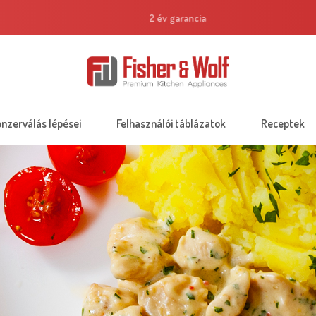
2 év garancia
onzerválás lépései
Felhasználói táblázatok
Receptek