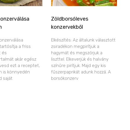
konzerválása
Zöldborsóleves
n
konzervekből
onzerválása
Elkészítés: Az általunk választott
rtósítja a friss
zsiradékon megpirítjuk a
t és
hagymát és megszórjuk a
talmát akár egész
liszttel. Elkeverjük és halvány
övesd ezt a receptet,
színűre pirítjuk. Majd egy kis
n is könnyedén
fűszerpaprikát adunk hozzá. A
d saját
borsókonzerv