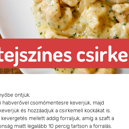
ejszínes csirk
nyőbe öntjük.
kézi habverővel csomómentesre keverjük, majd
keverjük és hozzáadjuk a csirkemell kockákat is.
vergetés mellett addig forraljuk, amíg a szaft a
onság miatt legalább 10 percig tartson a forralás.