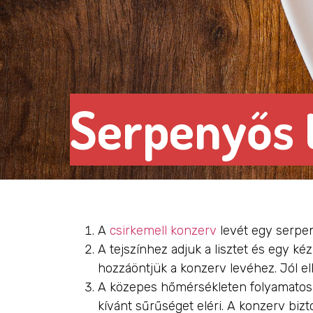
Serpenyős t
A
csirkemell konzerv
levét egy serpe
A tejszínhez adjuk a lisztet és egy 
hozzáöntjük a konzerv levéhez. Jól el
A közepes hőmérsékleten folyamatos ke
kívánt sűrűséget eléri. A konzerv bizt