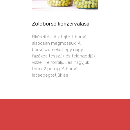
Zöldborsó konzerválása
Elkészítés: A kifejtett borsót
alaposan megmossuk. A
borsószemeket egy nagy
fazékba tesszük és felengedjük
vízzel. Felforraljuk és hagyjuk
forrni 2 percig. A borsót
lecsepegtetjük és