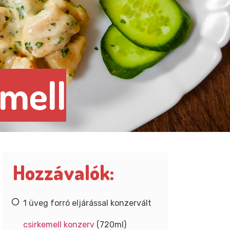
emell
Hozzávalók:
1 üveg forró eljárással konzervált
csirkemell konzerv
(720ml)