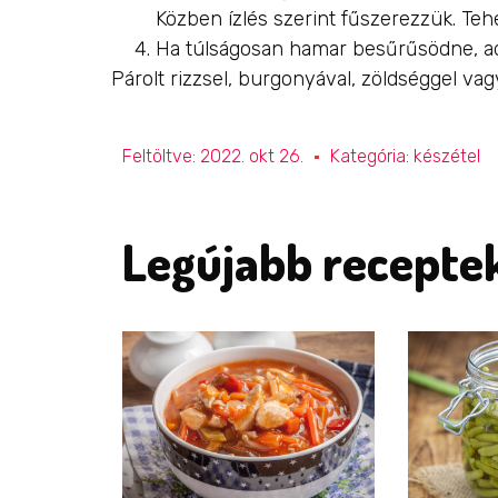
Közben ízlés szerint fűszerezzük. Teh
Ha túlságosan hamar besűrűsödne, ad
Párolt rizzsel, burgonyával, zöldséggel vagy 
Feltöltve:
2022. okt 26.
Kategória:
készétel
Legújabb recepte