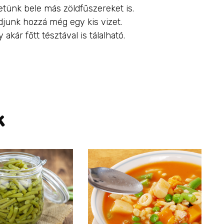
etünk bele más zöldfűszereket is.
junk hozzá még egy kis vizet.
akár főtt tésztával is tálalható.
k