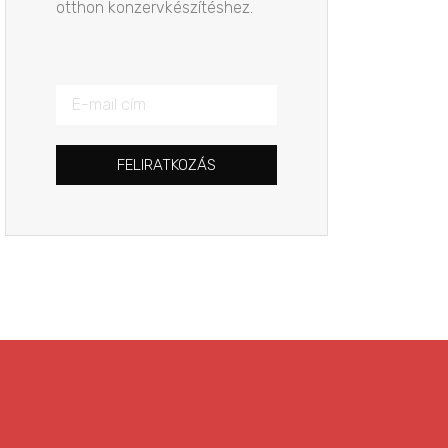
otthon konzervkészítéshez.
FELIRATKOZÁS