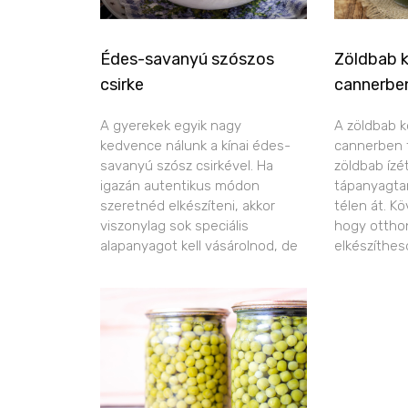
Édes-savanyú szószos
Zöldbab 
csirke
cannerbe
A gyerekek egyik nagy
A zöldbab k
kedvence nálunk a kínai édes-
cannerben ta
savanyú szósz csirkével. Ha
zöldbab ízé
igazán autentikus módon
tápanyagtar
szeretnéd elkészíteni, akkor
télen át. K
viszonylag sok speciális
hogy ottho
alapanyagot kell vásárolnod, de
elkészíthes