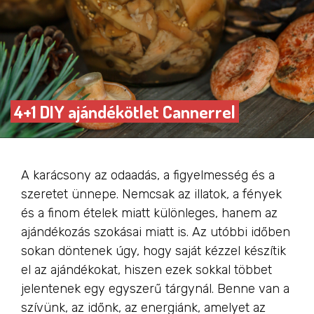
4+1 DIY ajándékötlet Cannerrel
A karácsony az odaadás, a figyelmesség és a
szeretet ünnepe. Nemcsak az illatok, a fények
és a finom ételek miatt különleges, hanem az
ajándékozás szokásai miatt is. Az utóbbi időben
sokan döntenek úgy, hogy saját kézzel készítik
el az ajándékokat, hiszen ezek sokkal többet
jelentenek egy egyszerű tárgynál. Benne van a
szívünk, az időnk, az energiánk, amelyet az