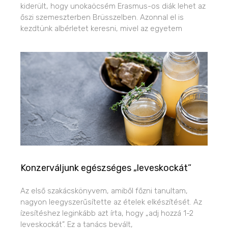
kiderült, hogy unokaöcsém Erasmus-os diák lehet az
őszi szemeszterben Brüsszelben. Azonnal el is
kezdtünk albérletet keresni, mivel az egyetem
Konzerváljunk egészséges „leveskockát”
Az első szakácskönyvem, amiből főzni tanultam,
nagyon leegyszerűsítette az ételek elkészítését. Az
ízesítéshez leginkább azt írta, hogy „adj hozzá 1-2
leveskockát”. Ez a tanács bevált,