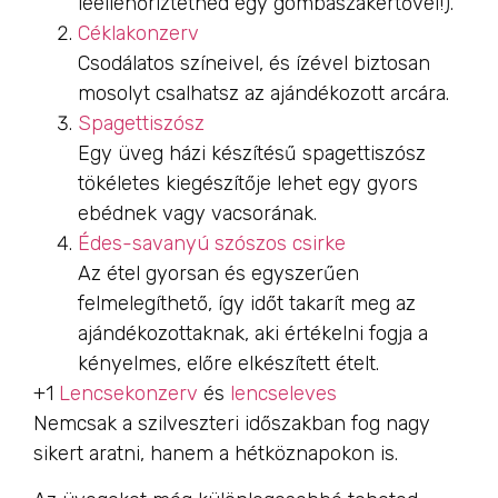
leellenőriztetned egy gombaszakértővel!).
Céklakonzerv
Csodálatos színeivel, és ízével biztosan
mosolyt csalhatsz az ajándékozott arcára.
Spagettiszósz
Egy üveg házi készítésű spagettiszósz
tökéletes kiegészítője lehet egy gyors
ebédnek vagy vacsorának.
Édes-savanyú szószos csirke
Az étel gyorsan és egyszerűen
felmelegíthető, így időt takarít meg az
ajándékozottaknak, aki értékelni fogja a
kényelmes, előre elkészített ételt.
+1
Lencsekonzerv
és
lencseleves
Nemcsak a szilveszteri időszakban fog nagy
sikert aratni, hanem a hétköznapokon is.