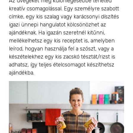
Az üvegeket még különlegesebbé teheted
kreatív csomagolással. Egy személyre szabott
címke, egy kis szalag vagy karácsonyi díszítés
igazi ünnepi hangulatot kölcsönözhet az
ajándéknak. Ha igazán szeretnél kitűnni,
mellékelhetsz egy kis receptet is, amelyben
leírod, hogyan használja fel a szószt, vagy a
készételekhez egy kis zacskó tésztát/rizst is
adhatsz, így teljes ételcsomagot készíthetsz
ajándékba.